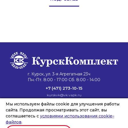
г. Курск, ул. 3-я Агрегатная 23ч
Пн.-Пт. 8:00 - 17:00 Сб. 8:00 - 14:00
+7 (471) 273-10-15
kurskvk@vk.vapk.ru
Главная
Мы используем файлы cookie для улучшения работы
Каталог техники
Запасные части
Сервис и ремонт
Лизинг и кредит
Филиалы
О компании
сайта. Продолжая просматривать этот сайт, вы
Новости
Контакты
соглашаетесь с
условиями использования cookie–
файлов
.