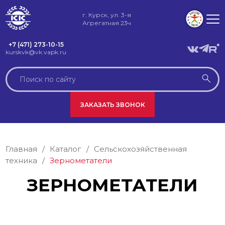
г. Курск, ул. 3-я
Агрегатная 23ч
+7 (471) 273-10-15
kurskvk@vk.vapk.ru
ЗАКАЗАТЬ ЗВОНОК
Главная
/
Каталог
/
Сельскохозяйственная
техника
/
Зернометатели
ЗЕРНОМЕТАТЕЛИ