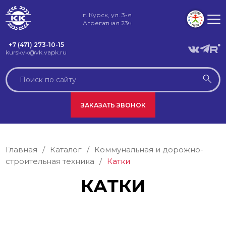
г. Курск, ул. 3-я
Агрегатная 23ч
+7 (471) 273-10-15
kurskvk@vk.vapk.ru
ЗАКАЗАТЬ ЗВОНОК
Главная
/
Каталог
/
Коммунальная и дорожно-
строительная техника
/
Катки
КАТКИ