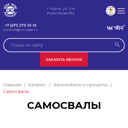
г. Курск, ул. 3-я
Агрегатная 23ч
+7 (471) 273-10-15
kurskvk@vk.vapk.ru
ЗАКАЗАТЬ ЗВОНОК
Главная
/
Каталог
/
Автомобили и прицепы
/
Самосвалы
САМОСВАЛЫ