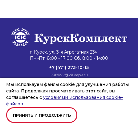
г. Курск, ул. 3-я Агрегатная 23ч
Пн.-Пт. 8:00 - 17:00 Сб. 8:00 - 14:00
+7 (471) 273-10-15
kurskvk@vk.vapk.ru
Главная
Мы используем файлы cookie для улучшения работы
Каталог техники
Запасные части
Сервис и ремонт
Лизинг и кредит
Филиалы
О компании
сайта. Продолжая просматривать этот сайт, вы
Новости
Контакты
соглашаетесь с
условиями использования cookie–
файлов
.
ПРИНЯТЬ И ПРОДОЛЖИТЬ
Copyright © ООО «ВОРОНЕЖКОМПЛЕКТ», 2026
Создание и продвижение сайтов
Team-B
Правила использования сайта