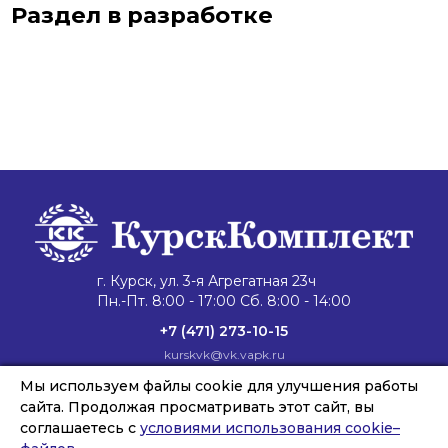
Раздел в разработке
г. Курск, ул. 3-я Агрегатная 23ч
Пн.-Пт. 8:00 - 17:00 Сб. 8:00 - 14:00
+7 (471) 273-10-15
kurskvk@vk.vapk.ru
Мы используем файлы cookie для улучшения работы
Главная
Каталог техники
Запасные части
Сервис и ремонт
Лизинг и кредит
Филиалы
О компании
сайта. Продолжая просматривать этот сайт, вы
Новости
Контакты
соглашаетесь с
условиями использования cookie–