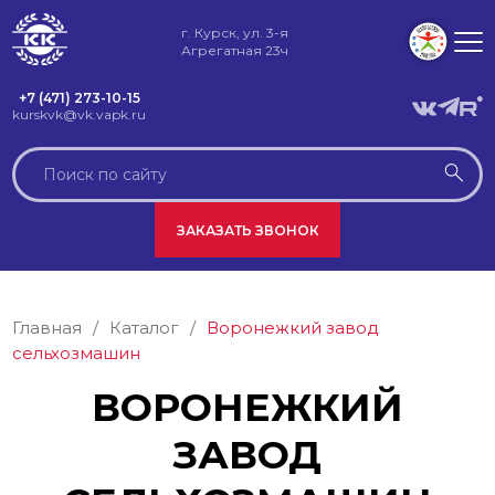
г. Курск, ул. 3-я
Агрегатная 23ч
+7 (471) 273-10-15
kurskvk@vk.vapk.ru
ЗАКАЗАТЬ ЗВОНОК
Главная
/
Каталог
/
Воронежкий завод
сельхозмашин
ВОРОНЕЖКИЙ
ЗАВОД