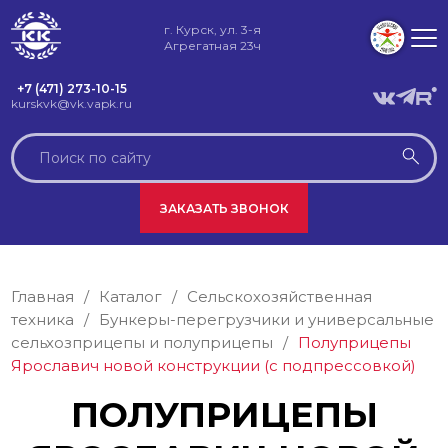
г. Курск, ул. 3-я
Агрегатная 23ч
+7 (471) 273-10-15
kurskvk@vk.vapk.ru
ЗАКАЗАТЬ ЗВОНОК
Главная
/
Каталог
/
Сельскохозяйственная
техника
/
Бункеры-перегрузчики и универсальные
сельхозприцепы и полуприцепы
/
Полуприцепы
Ярославич новой конструкции (с подпрессовкой)
ПОЛУПРИЦЕПЫ