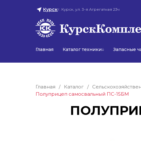
Курск
г. Курск, ул. 3-я Агрегатная 23ч
Главная
Каталог техники
Запасные ч
Главная
/
Каталог
/
Сельскохозяйствен
Полуприцеп самосвальный ПС-15БМ
ПОЛУПРИ