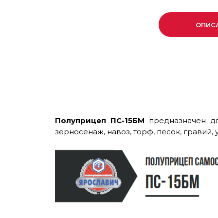
ОПИС
Полуприцеп ПС-15БМ
предназначен для
зерносенаж, навоз, торф, песок, гравий, 