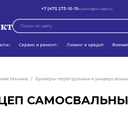
+7 (471) 273-10-15
kurskvk@vk.vapk.ru
асти
Сервис и ремонт
Лизинг и кредит
Филиа
ная техника
/
Бункеры-перегрузчики и универсальны
ЦЕП САМОСВАЛЬНЫЙ